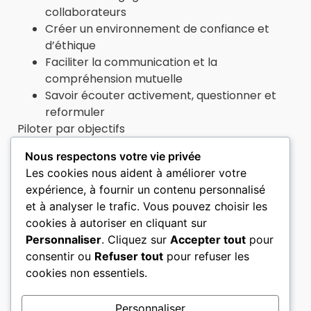
collaborateurs
Créer un environnement de confiance et
d’éthique
Faciliter la communication et la
compréhension mutuelle
Savoir écouter activement, questionner et
reformuler
Piloter par objectifs
Identifier les attentes et les besoins de
Nous respectons votre vie privée
chaque collaborateur : déléguer et fixer des
Les cookies nous aident à améliorer votre
objectifs motivants et qui responsabilisent
expérience, à fournir un contenu personnalisé
Suivre et contrôler l’action de ses
et à analyser le trafic. Vous pouvez choisir les
collaborateurs
cookies à autoriser en cliquant sur
Gagner du temps et gérer ses priorités
Personnaliser
. Cliquez sur
Accepter tout
pour
consentir ou
Refuser tout
pour refuser les
Planifier efficacement son temps de
cookies non essentiels.
manager
Hiérarchiser ses priorités selon leur degré
Personnaliser