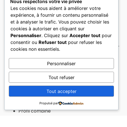
conception
Nous respectons votre vie privée
Les cookies nous aident à améliorer votre
Social :
Dévouement aux autres – Relations
expérience, à fournir un contenu personnalisé
interpersonnelles
et à analyser le trafic. Vous pouvez choisir les
cookies à autoriser en cliquant sur
Entreprenant :
Entreprenant – Leadership,
Personnaliser
. Cliquez sur
Accepter tout
pour
management
consentir ou
Refuser tout
pour refuser les
Conventionnel :
Esprit méthodique – Intérêt pour
cookies non essentiels.
les données et les chiffres
Personnaliser
PRESENTATION DU RAPPORT
Tout refuser
Tout accepter
Graphe
Profil général RIASEC
Propulsé par
Profil combiné
Commentaires personnalisés
Adéquation du profil avec 80 groupes de