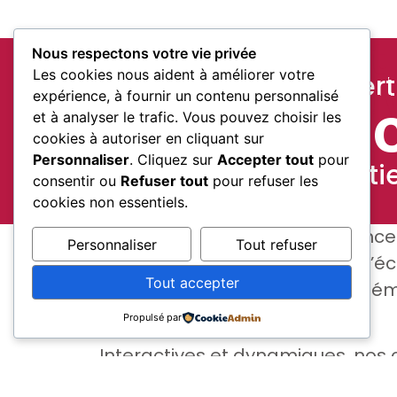
Ouvrir l’esprit
Nous respectons votre vie privée
Les cookies nous aident à améliorer votre
Nos domaines d’expert
ouvrir de nou
expérience, à fournir un contenu personnalisé
Conféren
et à analyser le trafic. Vous pouvez choisir les
perspectives
cookies à autoriser en cliquant sur
Personnaliser
. Cliquez sur
Accepter tout
pour
Disponible en présentie
consentir ou
Refuser tout
pour refuser les
cookies non essentiels.
Nous organisons des conférence
Personnaliser
Tout refuser
participatifs qui ont pour but d’é
Tout accepter
et de s’enrichir autour d’une thé
Propulsé par
Interactives et dynamiques, nos
sur des sujets aussi divers que n